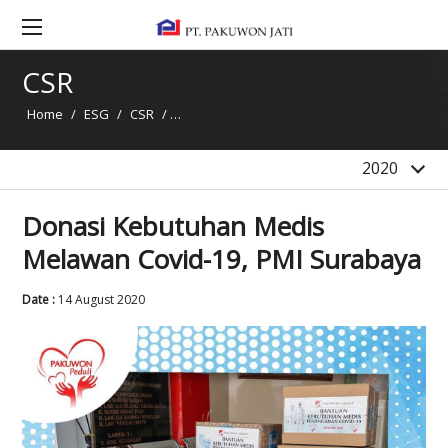
2020
2019
CSR
2018
Home
/
ESG
/
CSR
/
Donasi Kebutuhan Medis Melawan Covid-19,
2017
2016
2020
Donasi Kebutuhan Medis
Melawan Covid-19, PMI Surabaya
Date :
14 August 2020