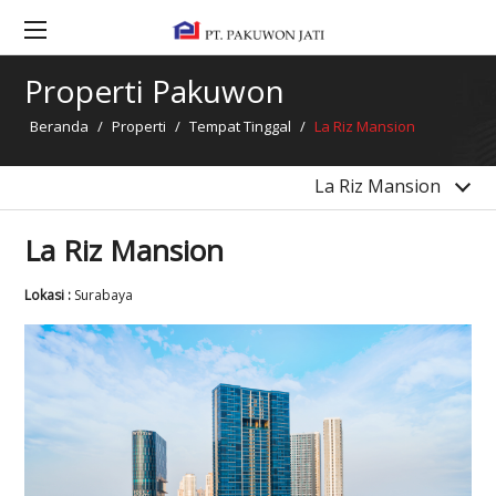
La Viz Mansion
Grand Pakuwon Township
Properti Pakuwon
Gandaria Condominium Phase 2
Beranda
/
Properti
/
Tempat Tinggal
/
La Riz Mansion
4 Condominiums Bekasi
Clayson, Lancaster & Dawson Tower (PM Phase 5)
La Riz Mansion
La Riz Mansion
Lokasi :
Surabaya