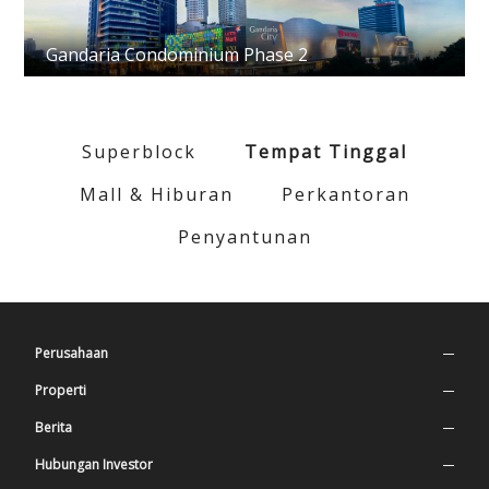
Gandaria Condominium Phase 2
Superblock
Tempat Tinggal
Mall & Hiburan
Perkantoran
Penyantunan
Perusahaan
Profil Perusahaan
Properti
Nilai Perusahaan
Superblock
Berita
Sejarah
Tempat Tinggal
Press Release
Hubungan Investor