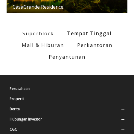
CasaGrande Residence
Superblock
Tempat Tinggal
Mall & Hiburan
Perkantoran
Penyantunan
Perusahaan
Profil Perusahaan
Properti
Nilai Perusahaan
Superblock
Berita
Sejarah
Tempat Tinggal
Press Release
Hubungan Investor
Manajemen
Mall & Hiburan
Berita Terbaru
Informasi Saham
CGC