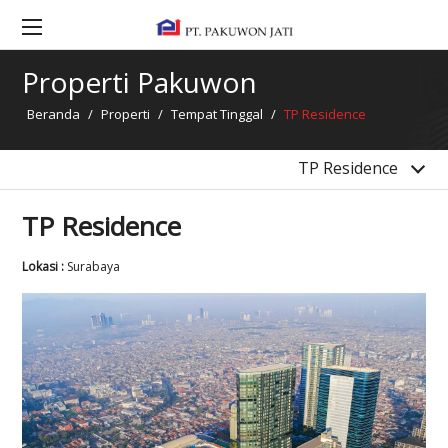
La Viz Mansion
Grand Pakuwon Township
Properti Pakuwon
Gandaria Condominium Phase 2
Beranda
/
Properti
/
Tempat Tinggal
/
TP Residence
4 Condominiums Bekasi
Clayson, Lancaster & Dawson Tower (PM Phase 5)
TP Residence
TP Residence
Lokasi :
Surabaya