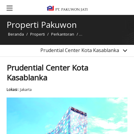
Prudential Center Kota Kasablanka
Pakuwon Tower Jakarta
Properti Pakuwon
Gandaria 8 Office Tower
Beranda
/
Properti
/
Perkantoran
/
Prudential Center Kota Kasa
Pakuwon Tower Surabaya
Pakuwon Center Office Tower
Prudential Center Kota Kasablanka
Prudential Center Kota
Kasablanka
Lokasi :
Jakarta