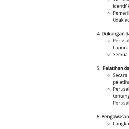
identif
Pemeri
tidak a
Dukungan d
Perusa
Laporan
Semua l
Pelatihan d
Secara
pelatih
Perusa
tentang
Perusa
Pengawasan 
Langka