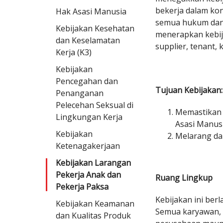
bekerja dalam kon
Hak Asasi Manusia
semua hukum dan 
Kebijakan Kesehatan
menerapkan kebija
dan Keselamatan
supplier, tenant,
Kerja (K3)
Kebijakan
Pencegahan dan
Tujuan Kebijakan:
Penanganan
Pelecehan Seksual di
Memastikan 
Lingkungan Kerja
Asasi Manus
Kebijakan
Melarang da
Ketenagakerjaan
Kebijakan Larangan
Pekerja Anak dan
Ruang Lingkup
Pekerja Paksa
Kebijakan ini berl
Kebijakan Keamanan
Semua karyawan, k
dan Kualitas Produk