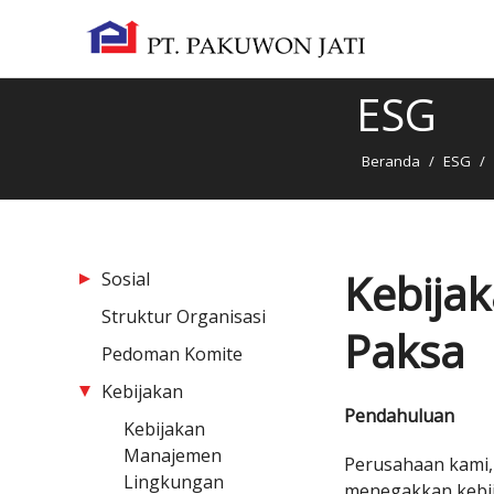
ESG
Beranda
/
ESG
/
Kebija
Sosial
Struktur Organisasi
Paksa
Pedoman Komite
Kebijakan
Pendahuluan
Kebijakan
Manajemen
Perusahaan kami,
Lingkungan
menegakkan kebija