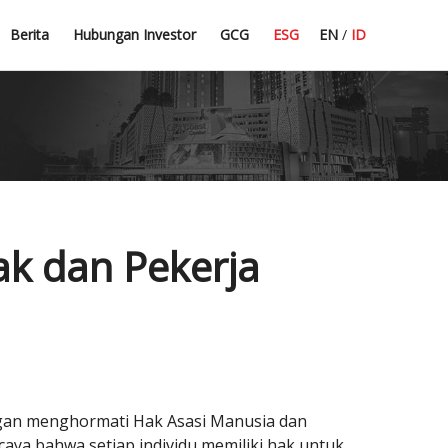
Press Release
Dividend Information
Tata Kelola Perusahaan
Pedoman Komite
Berita
Hubungan Investor
GCG
ESG
EN
/
ID
Berita Terbaru
Financial Highlight
Sekretaris Perusahaan
CSR
ak dan Pekerja
ngan menghormati Hak Asasi Manusia dan
aya bahwa setiap individu memiliki hak untuk