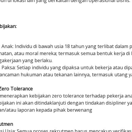
 di lokasi lain yang berkaitan dengan operasional bisnis.
bijakan:
 Anak: Individu di bawah usia 18 tahun yang terlibat dal
matan, atau moral mereka; termasuk semua bentuk kerja 
gakerjaan yang berlaku.
 Paksa: Setiap individu yang dipaksa untuk bekerja atau di
ancaman hukuman atau tekanan lainnya, termasuk utang yan
Zero Tolerance
menerapkan kebijakan zero tolerance terhadap pekerja ana
ijakan ini akan ditindaklanjuti dengan tindakan disipline
n/atau laporan kepada pihak berwenang
rutmen
asi Usia: Semua proses rekrutmen harus mencakup verifika