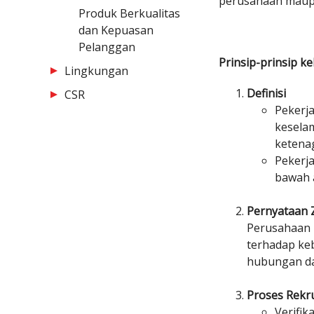
perusahaan maupun
Produk Berkualitas
dan Kepuasan
Pelanggan
Prinsip-prinsip ke
Lingkungan
Definisi
CSR
Pekerja
kesela
ketena
Pekerja
bawah 
Pernyataan 
Perusahaan 
terhadap keb
hubungan da
Proses Rek
Verifik