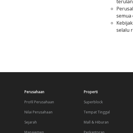
terula
Perusah
semua e
Kebijak
selalu 
Perusahaan
Properti
Profil Perusahaan
Superblock
Nilai Perusahaan
Tempat Tinggal
Sejarah
Mall & Hiburan
Manajemen
Perkantoran